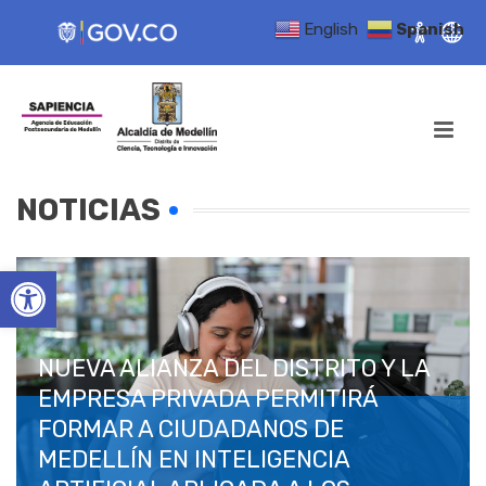
English
Spanish
NOTICIAS
Open toolbar
NUEVA ALIANZA DEL DISTRITO Y LA
EMPRESA PRIVADA PERMITIRÁ
FORMAR A CIUDADANOS DE
MEDELLÍN EN INTELIGENCIA