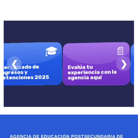
🎓
📄
❮
❯
Certificado de
Evalúa tu
experiencia con la
ingresos y
retenciones 2025
agencia aquí
AGENCIA DE EDUCACIÓN POSTSECUNDARIA DE