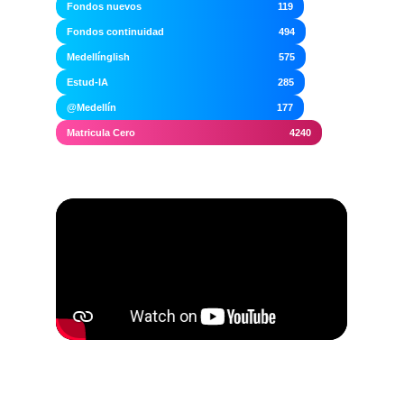
Fondos nuevos
119
Fondos continuidad
494
Medellínglish
575
‹
›
Estud-IA
285
@Medellín
177
Matricula Cero
4240
Conoce la Historia de beneficiarios en tu
comuna