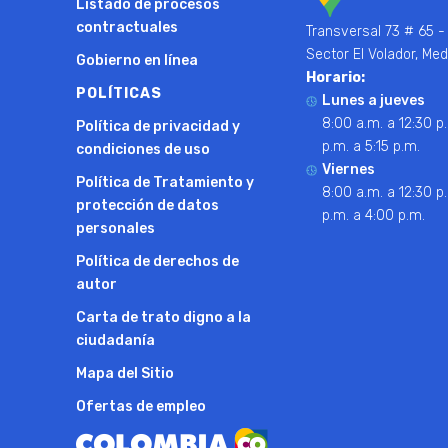
Listado de procesos
contractuales
Transversal 73 # 65 -
Sector El Volador, Med
Gobierno en línea
Horario:
POLÍTICAS
Lunes a jueves
8:00 a.m. a 12:30 p.
Política de privacidad y
p.m. a 5:15 p.m.
condiciones de uso
Viernes
Política de Tratamiento y
8:00 a.m. a 12:30 p.
protección de datos
p.m. a 4:00 p.m.
personales
Política de derechos de
autor
Carta de trato digno a la
ciudadanía
Mapa del Sitio
Ofertas de empleo