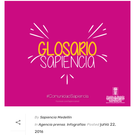
By
Sapiencia Medellín
junio 22,
In
Agencia prensa
,
Infografías
Posted
2016