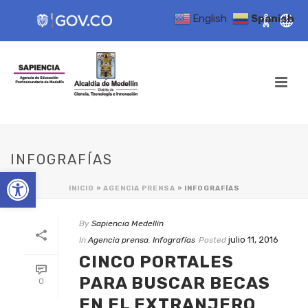
English
Spanish
INFOGRAFÍAS
Open toolbar
INICIO
»
AGENCIA PRENSA
»
INFOGRAFÍAS
By
Sapiencia Medellín
julio 11, 2016
In
Agencia prensa
,
Infografías
Posted
CINCO PORTALES
PARA BUSCAR BECAS
0
EN EL EXTRANJERO