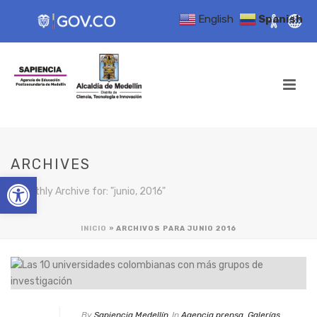
English
Spanish
ARCHIVES
Open toolbar
Monthly Archive for: "junio, 2016"
INICIO
»
ARCHIVOS PARA JUNIO 2016
By
Sapiencia Medellín
In
Agencia prensa
,
Galerías