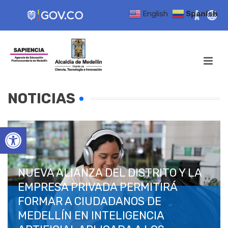
English
Spanish
NOTICIAS
Open toolbar
NUEVA ALIANZA DEL DISTRITO Y LA
EMPRESA PRIVADA PERMITIRÁ
FORMAR A CIUDADANOS DE
MEDELLÍN EN INTELIGENCIA