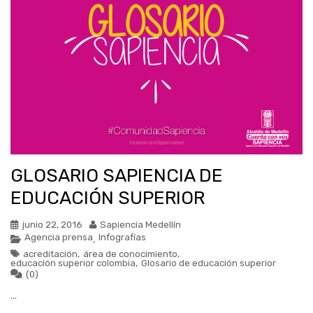
GLOSARIO SAPIENCIA DE
EDUCACIÓN SUPERIOR
junio 22, 2016
Sapiencia Medellín
Agencia prensa
Infografías
,
acreditación
,
área de conocimiento
,
educación superior colombia
,
Glosario de educación superior
(0)
...