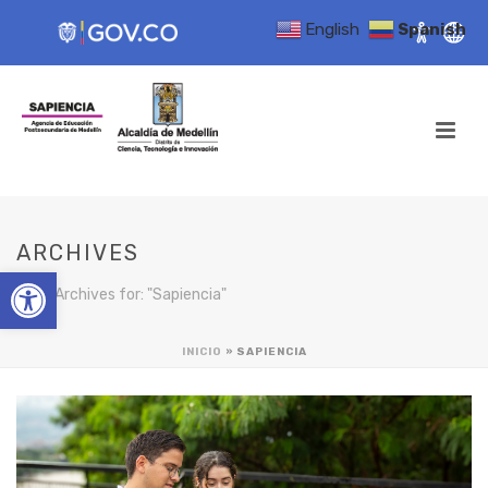
English
Spanish
ARCHIVES
Open toolbar
Tag Archives for: "Sapiencia"
INICIO
»
SAPIENCIA