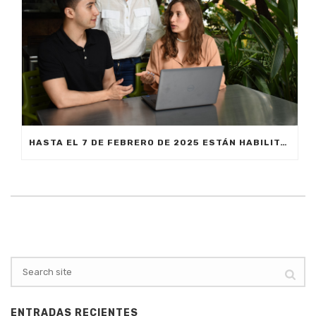
HASTA EL 7 DE FEBRERO DE 2025 ESTÁN HABILITADAS LAS INSCRIPCIONES EN MEDELLÍN PARA ESTUDIAR CON EL PROGRAMA MATRÍCULA CERO
ENTRADAS RECIENTES