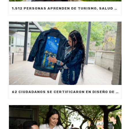
1.512 PERSONAS APRENDEN DE TURISMO, SALUD MENTAL Y MEDIO AMBIENTE EN LA PLATAFORMA @MEDELLÍN DE SAPIENCIA
62 CIUDADANOS SE CERTIFICARON EN DISEÑO DE VESTUARIO ESCÉNICO CON SAPIENCIA