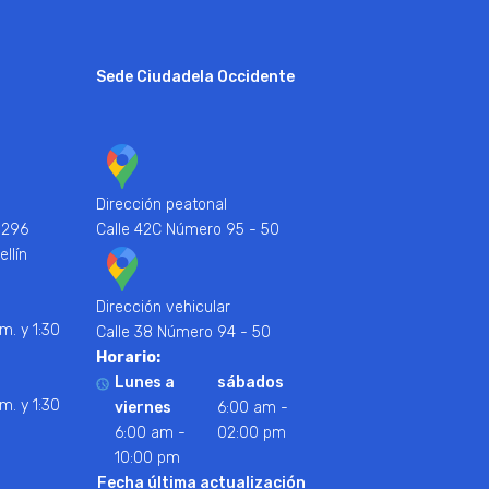
Sede Ciudadela Occidente
Dirección peatonal
 296
Calle 42C Número 95 - 50
ellín
Dirección vehicular
m. y 1:30
Calle 38 Número 94 - 50
Horario:
Lunes a
sábados
m. y 1:30
viernes
6:00 am -
6:00 am -
02:00 pm
10:00 pm
Fecha última actualización