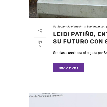
By
Sapiencia Medellín
In
Sapiencia soy 
LEIDI PATIÑO, E
SU FUTURO CON 
0
Gracias a una beca otorgada por Sapi
READ MORE