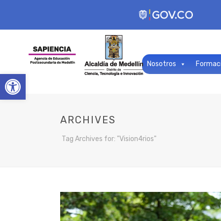
Nosotros
Formac
Open toolbar
ARCHIVES
Tag Archives for: "Vision4rios"