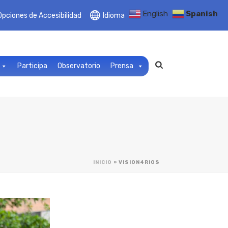
English
Spanish
Opciones de Accesibilidad
Idioma
Participa
Observatorio
Prensa
INICIO
»
VISION4RIOS