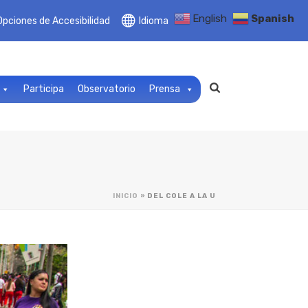
English
Spanish
Opciones de Accesibilidad
Idioma
Participa
Observatorio
Prensa
INICIO
»
DEL COLE A LA U