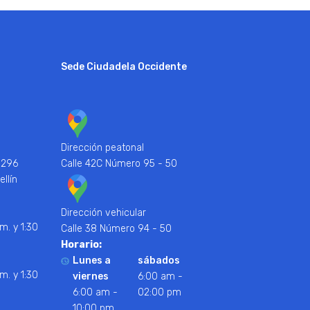
Sede Ciudadela Occidente
Dirección peatonal
 296
Calle 42C Número 95 - 50
ellín
Dirección vehicular
m. y 1:30
Calle 38 Número 94 - 50
Horario:
Lunes a
sábados
m. y 1:30
viernes
6:00 am -
6:00 am -
02:00 pm
10:00 pm