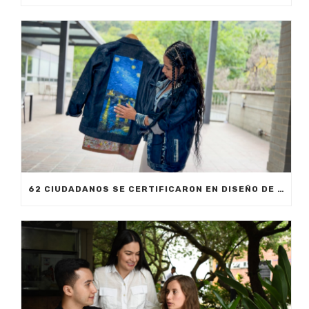
62 CIUDADANOS SE CERTIFICARON EN DISEÑO DE VESTUARIO ESCÉNICO CON SAPIENCIA