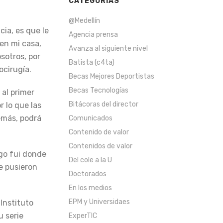
CATEGORÍAS
@Medellín
cia, es que le
Agencia prensa
en mi casa,
Avanza al siguiente nivel
sotros, por
Batista (c4ta)
ocirugía.
Becas Mejores Deportistas
Becas Tecnologías
 al primer
Bitácoras del director
r lo que las
demás, podrá
Comunicados
Contenido de valor
Contenidos de valor
ego fui donde
Del cole a la U
e pusieron
Doctorados
En los medios
EPM y Universidaes
Instituto
u serie
ExperTIC