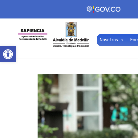
Nosotros
For
Open toolbar