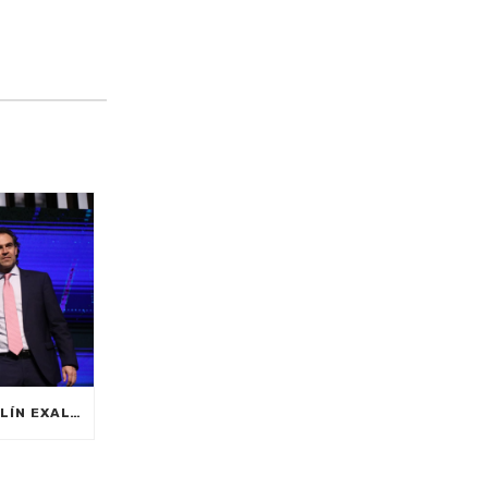
LA ALCALDÍA DE MEDELLÍN EXALTÓ A INVESTIGADORES QUE REVOLUCIONAN EL CONOCIMIENTO EN LA CIUDAD