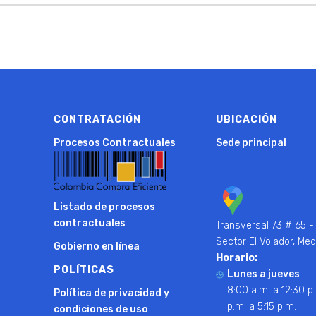
CONTRATACIÓN
UBICACIÓN
Procesos Contractuales
Sede principal
Listado de procesos
contractuales
Transversal 73 # 65 -
Sector El Volador, Med
Gobierno en línea
Horario:
POLÍTICAS
Lunes a jueves
8:00 a.m. a 12:30 p.
Política de privacidad y
p.m. a 5:15 p.m.
condiciones de uso