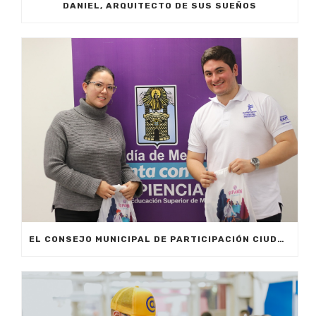
DANIEL, ARQUITECTO DE SUS SUEÑOS
EL CONSEJO MUNICIPAL DE PARTICIPACIÓN CIUDADANA TIENE NUEVO REPRESENTANTE ESTUDIANTIL UNIVERSITARIO