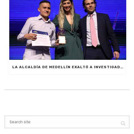
LA ALCALDÍA DE MEDELLÍN EXALTÓ A INVESTIGADORES QUE REVOLUCIONAN EL CONOCIMIENTO EN LA CIUDAD