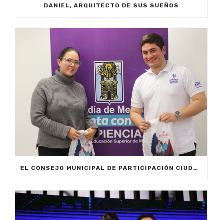
DANIEL, ARQUITECTO DE SUS SUEÑOS
EL CONSEJO MUNICIPAL DE PARTICIPACIÓN CIUDADANA TIENE NUEVO REPRESENTANTE ESTUDIANTIL UNIVERSITARIO