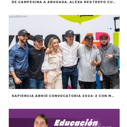
DE CAMPESINA A ABOGADA, ALEXA RESTREPO CUMPLIÓ SU SUEÑO DE SER PROFESIONAL GRACIAS A LOS FONDOS SAPIENCIA
SAPIENCIA ABRIÓ CONVOCATORIA 2024-2 CON MÁS DE 7.900 CUPOS