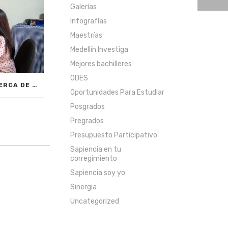
Galerías
Infografías
Maestrías
Medellín Investiga
Mejores bachilleres
ODES
CON MEDELLÍNGLISH, CERCA DE 2.000 CIUDADANOS SE FORMARÁN EN INGLÉS FUNCIONAL PARA EL TRABAJO
Oportunidades Para Estudiar
Posgrados
Pregrados
Presupuesto Participativo
Sapiencia en tu
corregimiento
Sapiencia soy yo
Sinergia
Uncategorized