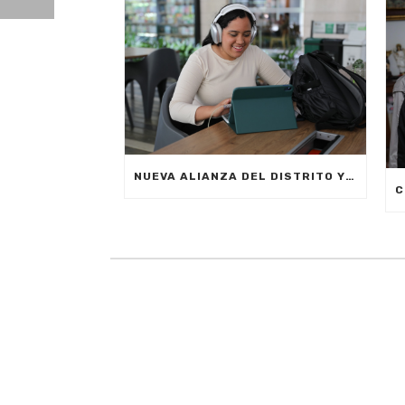
NUEVA ALIANZA DEL DISTRITO Y LA EMPRESA PRIVADA PERMITIRÁ FORMAR A CIUDADANOS DE MEDELLÍN EN INTELIGENCIA ARTIFICIAL APLICADA A LOS NEGOCIOS