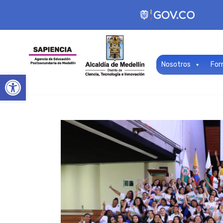
Nosotros
For
Open toolbar