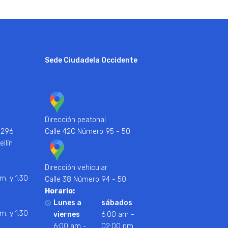
Sede Ciudadela Occidente
Dirección peatonal
 296
Calle 42C Número 95 - 50
ellín
Dirección vehicular
m. y 1:30
Calle 38 Número 94 - 50
Horario:
Lunes a
sábados
m. y 1:30
viernes
6:00 am -
6:00 am -
02:00 pm