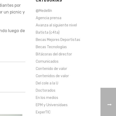
CATEGORÍAS
diantes por
@Medellín
r un picnic y
Agencia prensa
Avanza al siguiente nivel
ando luego de
Batista (c4ta)
Becas Mejores Deportistas
Becas Tecnologías
Bitácoras del director
Comunicados
Contenido de valor
Contenidos de valor
Del cole a la U
Doctorados
En los medios
EPM y Universidaes
ExperTIC