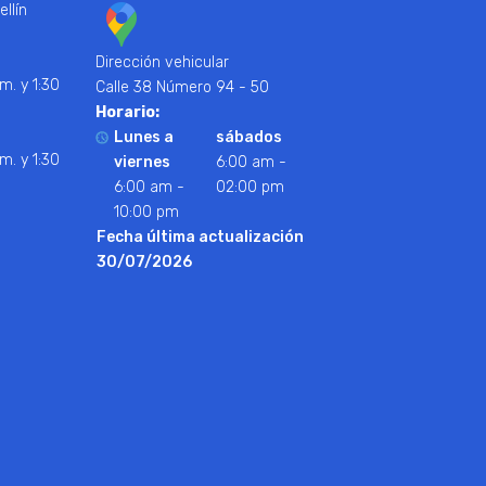
ellín
Dirección vehicular
m. y 1:30
Calle 38 Número 94 - 50
Horario:
Lunes a
sábados
m. y 1:30
viernes
6:00 am -
6:00 am -
02:00 pm
10:00 pm
Fecha última actualización
30/07/2026