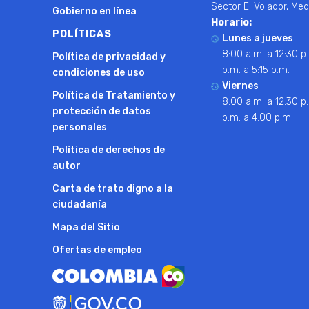
Sector El Volador, Med
Gobierno en línea
Horario:
POLÍTICAS
Lunes a jueves
8:00 a.m. a 12:30 p.
Política de privacidad y
p.m. a 5:15 p.m.
condiciones de uso
Viernes
Política de Tratamiento y
8:00 a.m. a 12:30 p.
protección de datos
p.m. a 4:00 p.m.
personales
Política de derechos de
autor
Carta de trato digno a la
ciudadanía
Mapa del Sitio
Ofertas de empleo