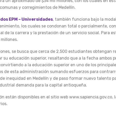
rá un aproximado de $34 mil millones, con los cuales en est
 comunas y corregimientos de Medellín.
dos EPM – Universidades
, también funciona bajo la moda
enimiento, los cuales se condonan total o parcialmente, con
l de la carrera y la prestación de un servicio social. Para es
 millones.
llones, se busca que cerca de 2.500 estudiantes obtengan r
ciar su educación superior, resaltando que a la fecha ambos 
onvirtiendo a la educación superior en uno de los principal
icos de esta administración sumando esfuerzos para contrarr
s de inequidad en Medellín y de paso formar nuevo talento p
ndustrial demanda para la capital antioqueña.
ión están disponibles en el sitio web www.sapiencia.gov.co, l
ios.