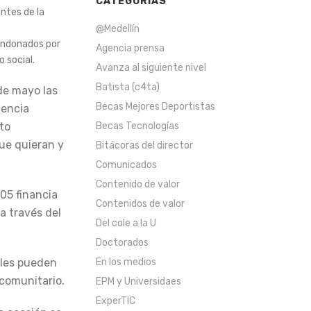
CATEGORÍAS
ntes de la
@Medellín
condonados por
Agencia prensa
o social.
Avanza al siguiente nivel
Batista (c4ta)
 de mayo las
Becas Mejores Deportistas
iencia
Becas Tecnologías
to
que quieran y
Bitácoras del director
Comunicados
Contenido de valor
005 financia
Contenidos de valor
a través del
Del cole a la U
Doctorados
En los medios
ales pueden
 comunitario.
EPM y Universidaes
ExperTIC