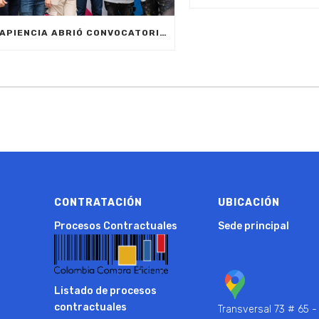
SAPIENCIA ABRIÓ CONVOCATORIA 2024-2 CON MÁS DE 7.900 CUPOS
CONTRATACIÓN
UBICACIÓN
Procesos Contractuales
Sede principal
Listado de procesos
contractuales
Transversal 73 # 65 -