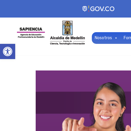
Nosotros
For
Open toolbar