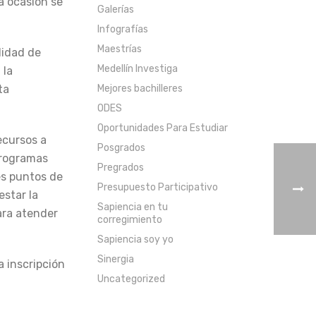
a ocasión se
Galerías
Infografías
Maestrías
lidad de
Medellín Investiga
 la
Mejores bachilleres
ta
ODES
Oportunidades Para Estudiar
ecursos a
Posgrados
programas
Pregrados
es puntos de
Presupuesto Participativo
estar la
Sapiencia en tu
ara atender
corregimiento
Sapiencia soy yo
Sinergia
a inscripción
Uncategorized