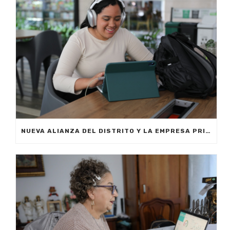
NUEVA ALIANZA DEL DISTRITO Y LA EMPRESA PRIVADA PERMITIRÁ FORMAR A CIUDADANOS DE MEDELLÍN EN INTELIGENCIA ARTIFICIAL APLICADA A LOS NEGOCIOS