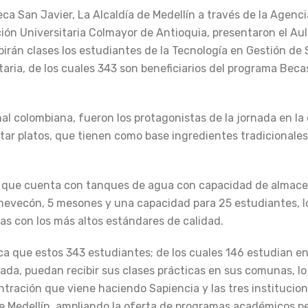
eca San Javier, La Alcaldía de Medellín a través de la Agenc
ción Universitaria Colmayor de Antioquia, presentaron el Aul
birán clases los estudiantes de la Tecnología en Gestión de 
taria, de los cuales 343 son beneficiarios del programa Beca
nal colombiana, fueron los protagonistas de la jornada en la 
tar platos, que tienen como base ingredientes tradicionale
ial que cuenta con tanques de agua con capacidad de almace
n nevecón, 5 mesones y una capacidad para 25 estudiantes, l
cas con los más altos estándares de calidad.
ca que estos 343 estudiantes; de los cuales 146 estudian e
da, puedan recibir sus clases prácticas en sus comunas, l
ntración que viene haciendo Sapiencia y las tres institucio
de Medellín, ampliando la oferta de programas académicos p