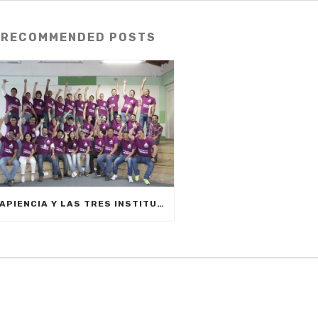
RECOMMENDED POSTS
SAPIENCIA Y LAS TRES INSTITUCIONES DE EDUCACIÓN SUPERIOR DEL MUNICIPIO PARTICIPARÁN EN LA SEMANA DE LA ROBÓTICA