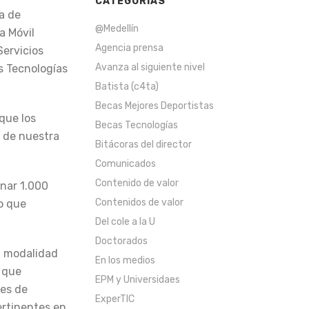
CATEGORÍAS
ia de
@Medellín
a Móvil
Agencia prensa
Servicios
Avanza al siguiente nivel
s Tecnologías
Batista (c4ta)
Becas Mejores Deportistas
que los
Becas Tecnologías
s de nuestra
Bitácoras del director
Comunicados
Contenido de valor
nar 1.000
Contenidos de valor
o que
Del cole a la U
Doctorados
n modalidad
En los medios
o que
EPM y Universidaes
nes de
ExperTIC
ertinentes en