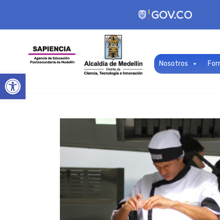
Nosotros
For
Open toolbar