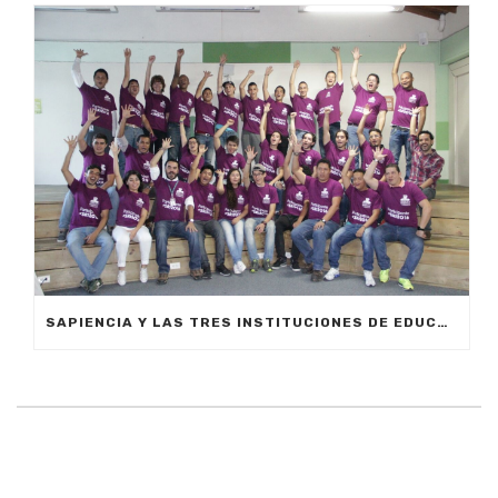
SAPIENCIA Y LAS TRES INSTITUCIONES DE EDUCACIÓN SUPERIOR DEL MUNICIPIO PARTICIPARÁN EN LA SEMANA DE LA ROBÓTICA