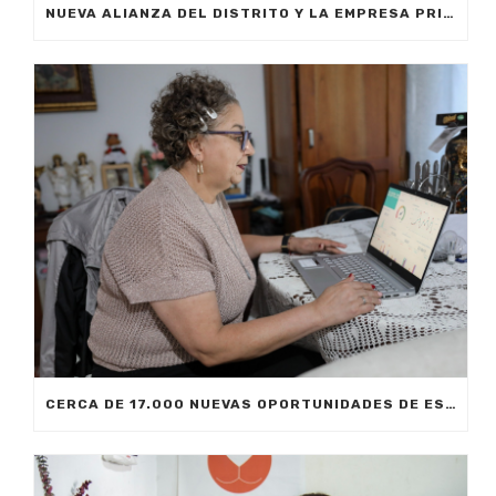
NUEVA ALIANZA DEL DISTRITO Y LA EMPRESA PRIVADA PERMITIRÁ FORMAR A CIUDADANOS DE MEDELLÍN EN INTELIGENCIA ARTIFICIAL APLICADA A LOS NEGOCIOS
CERCA DE 17.000 NUEVAS OPORTUNIDADES DE ESTUDIO SIN COSTO PARA MEDELLÍN