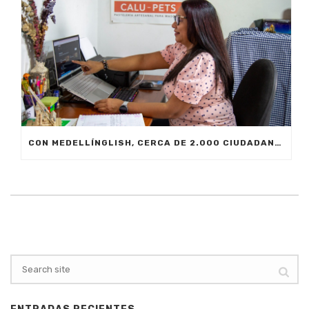
CON MEDELLÍNGLISH, CERCA DE 2.000 CIUDADANOS SE FORMARÁN EN INGLÉS FUNCIONAL PARA EL TRABAJO