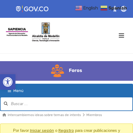
English
Spanish
Open toolbar
Menú
Navegación
del
Foro
Migajas
Intercambiemos ideas sobre temas de interés
Miembros
del
Foro
Por favor
Iniciar sesión
o
Registro
para crear publicaciones y