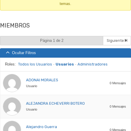
temas.
-
Te
encuentras
MIEMBROS
aquí:
Página 1 de 2
Siguiente
Ocultar Filtros
Roles:
Todos los Usuarios
·
Usuarios
·
Administradores
ADONAI MORALES
0 Mensajes
Usuario
ALEJANDRA ECHEVERRI BOTERO
0 Mensajes
Usuario
Alejandro Guerra
0 Mensajes