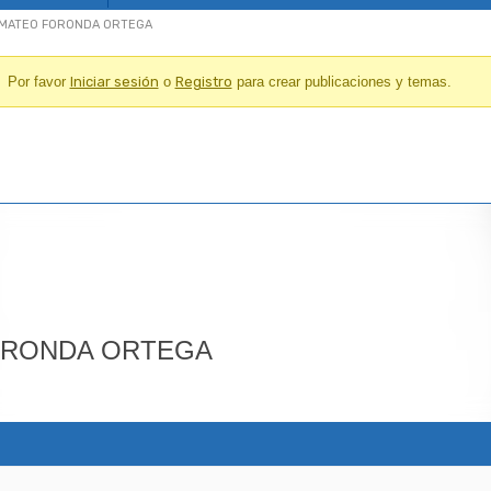
l: MATEO FORONDA ORTEGA
Por favor
Iniciar sesión
o
Registro
para crear publicaciones y temas.
ORONDA ORTEGA