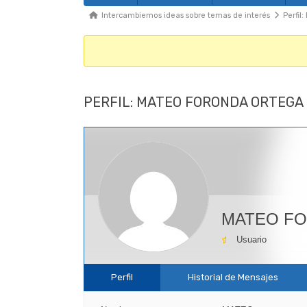
Foro
Migajas
Intercambiemos ideas sobre temas de interés
Perfi
del
Foro
-
Te
PERFIL: MATEO FORONDA ORTEGA
encuentras
aquí:
MATEO F
Usuario
Perfil
Historial de Mensajes