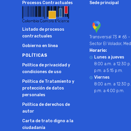
Procesos Contractuales
Sede principal
Listado de procesos
contractuales
Transversal 73 # 65 -
Sector El Volador, Med
Gobierno en línea
Horario:
POLÍTICAS
Lunes a jueves
8:00 a.m. a 12:30 p.
Política de privacidad y
p.m. a 5:15 p.m.
condiciones de uso
Viernes
Política de Tratamiento y
8:00 a.m. a 12:30 p.
protección de datos
p.m. a 4:00 p.m.
personales
Política de derechos de
autor
Carta de trato digno a la
ciudadanía