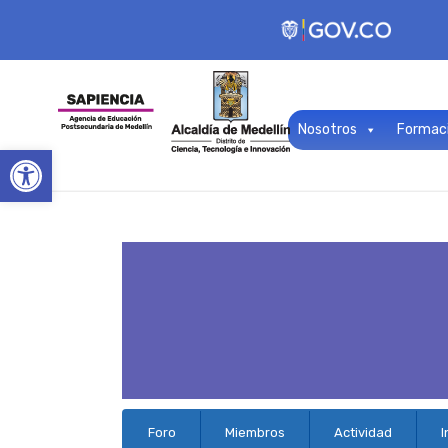
Nosotros
Formac
Open toolbar
Navegación
Foro
Miembros
Actividad
I
del