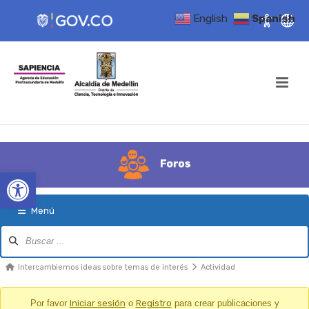
English
Spanish
Open toolbar
Menú
Navegación
del
Foro
Migajas
Intercambiemos ideas sobre temas de interés
Actividad
del
Foro
Por favor
Iniciar sesión
o
Registro
para crear publicaciones y