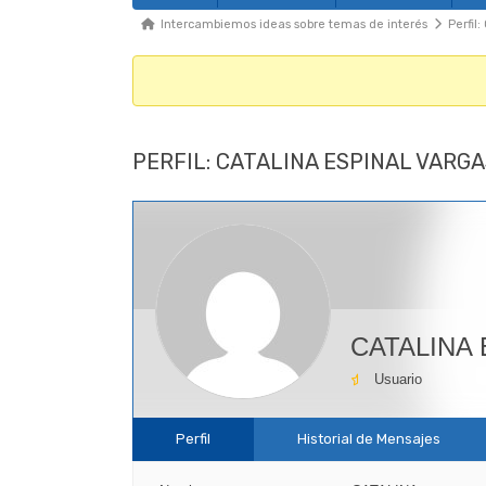
Foro
Migajas
Intercambiemos ideas sobre temas de interés
Perfil
del
Foro
-
Te
PERFIL: CATALINA ESPINAL VARG
encuentras
aquí:
CATALINA
Usuario
Perfil
Historial de Mensajes