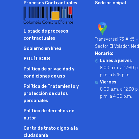
Procesos Contractuales
Sede principal
Listado de procesos
contractuales
Transversal 73 # 65 -
Sector El Volador, Med
Gobierno en línea
Horario:
POLÍTICAS
Lunes a jueves
8:00 a.m. a 12:30 p.
Política de privacidad y
p.m. a 5:15 p.m.
condiciones de uso
Viernes
Política de Tratamiento y
8:00 a.m. a 12:30 p.
protección de datos
p.m. a 4:00 p.m.
personales
Política de derechos de
autor
Carta de trato digno a la
ciudadanía