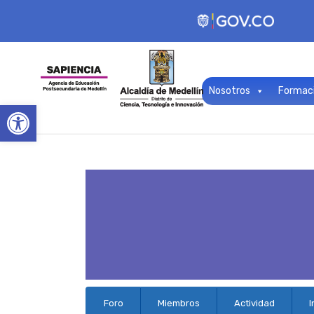
Nosotros
Formac
Open toolbar
Navegación
Foro
Miembros
Actividad
I
del