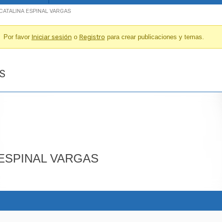
: CATALINA ESPINAL VARGAS
Por favor
Iniciar sesión
o
Registro
para crear publicaciones y temas.
AS
 ESPINAL VARGAS