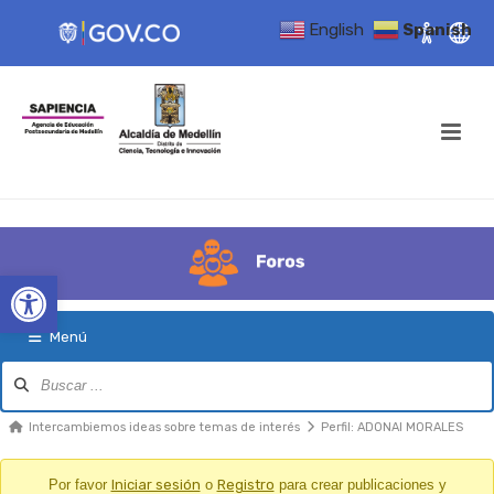
English
Spanish
Open toolbar
Menú
Navegación
del
Foro
Migajas
Intercambiemos ideas sobre temas de interés
Perfil: ADONAI MORALES
del
Foro
Por favor
Iniciar sesión
o
Registro
para crear publicaciones y