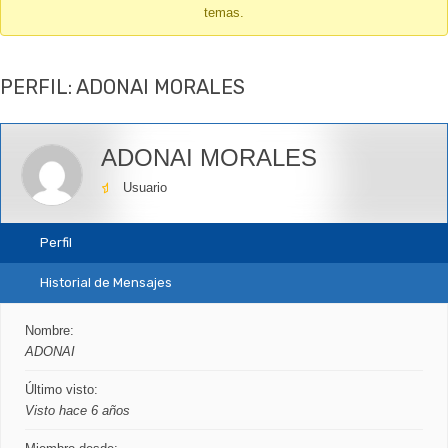
temas.
-
Te
encuentras
PERFIL: ADONAI MORALES
aquí:
ADONAI MORALES
Usuario
Perfil
Historial de Mensajes
Nombre:
ADONAI
Último visto:
Visto hace 6 años