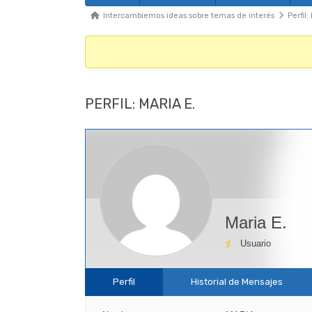
Foro
Migajas
Intercambiemos ideas sobre temas de interés
Perfil:
del
Foro
-
Te
PERFIL: MARIA E.
encuentras
aquí:
Maria E.
Usuario
Perfil
Historial de Mensajes