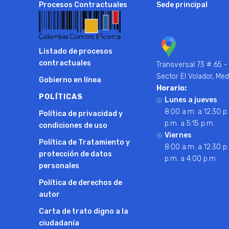
Procesos Contractuales
Sede principal
Listado de procesos
contractuales
Transversal 73 # 65 -
Sector El Volador, Med
Gobierno en línea
Horario:
POLÍTICAS
Lunes a jueves
8:00 a.m. a 12:30 p.
Política de privacidad y
p.m. a 5:15 p.m.
condiciones de uso
Viernes
Política de Tratamiento y
8:00 a.m. a 12:30 p.
protección de datos
p.m. a 4:00 p.m.
personales
Política de derechos de
autor
Carta de trato digno a la
ciudadanía