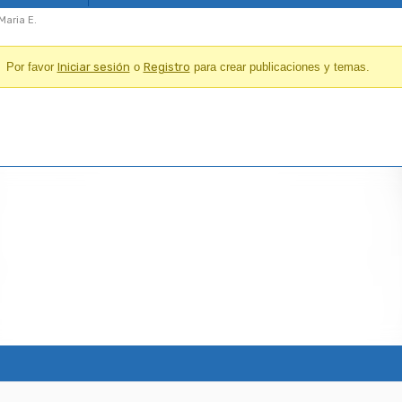
 Maria E.
Por favor
Iniciar sesión
o
Registro
para crear publicaciones y temas.