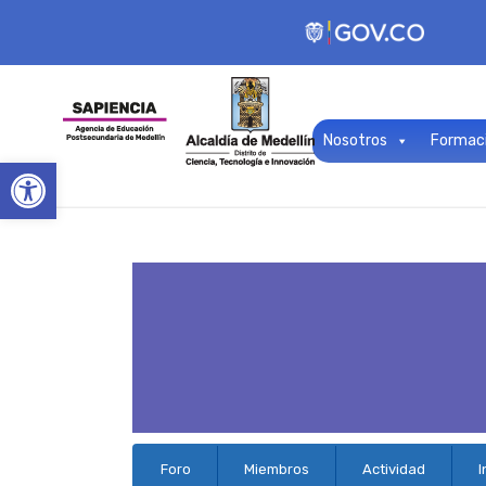
Nosotros
Formac
Open toolbar
Navegación
Foro
Miembros
Actividad
I
del