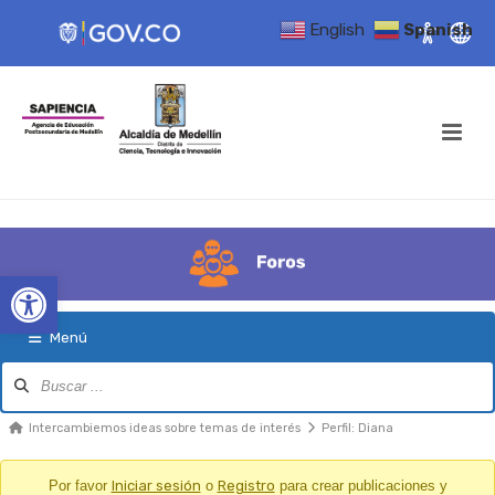
English
Spanish
Open toolbar
Menú
Navegación
del
Foro
Migajas
Intercambiemos ideas sobre temas de interés
Perfil: Diana
del
Foro
Por favor
Iniciar sesión
o
Registro
para crear publicaciones y