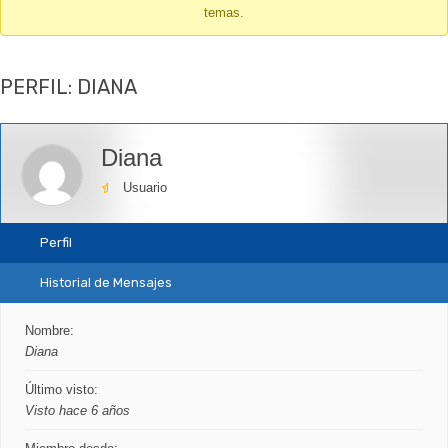
temas.
-
Te
encuentras
PERFIL: DIANA
aquí:
Diana
Usuario
Perfil
Historial de Mensajes
Nombre:
Diana
Último visto:
Visto hace 6 años