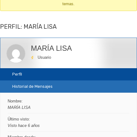
temas.
-
Te
encuentras
PERFIL: MARÍA LISA
aquí:
MARÍA LISA
Usuario
Perfil
Historial de Mensajes
Nombre:
MARÍA LISA
Último visto:
Visto hace 6 años