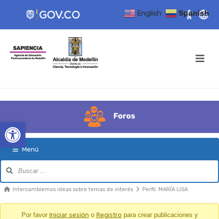
English
Spanish
Open toolbar
Menú
Navegación
del
Foro
Migajas
Intercambiemos ideas sobre temas de interés
Perfil: MARÍA LISA
del
Foro
Por favor
Iniciar sesión
o
Registro
para crear publicaciones y