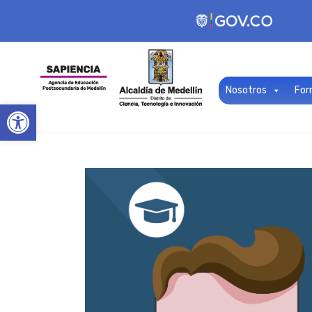
Nosotros
For
Open toolbar