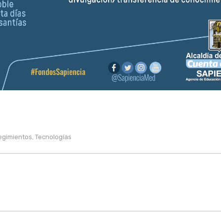
egimientos
Tecnologías
,