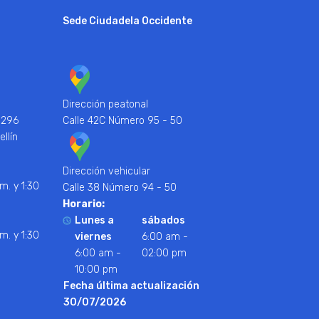
Sede Ciudadela Occidente
Dirección peatonal
 296
Calle 42C Número 95 - 50
ellín
Dirección vehicular
m. y 1:30
Calle 38 Número 94 - 50
Horario:
Lunes a
sábados
m. y 1:30
viernes
6:00 am -
6:00 am -
02:00 pm
10:00 pm
Fecha última actualización
30/07/2026