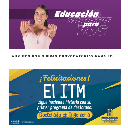
ABRIMOS DOS NUEVAS CONVOCATORIAS PARA EDUCACIÓN SUPERIOR; EL PROGRAMA QUE QUIERAN Y EN LA UNIVERSIDAD QUE ELIJAN.