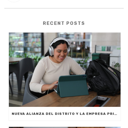
RECENT POSTS
NUEVA ALIANZA DEL DISTRITO Y LA EMPRESA PRIVADA PERMITIRÁ FORMAR A CIUDADANOS DE MEDELLÍN EN INTELIGENCIA ARTIFICIAL APLICADA A LOS NEGOCIOS