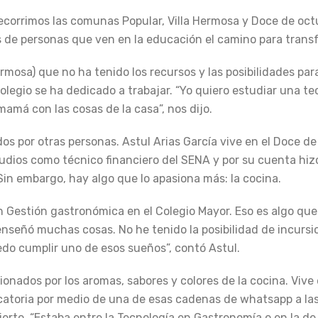
ecorrimos las comunas Popular, Villa Hermosa y Doce de oct
s de personas que ven en la educación el camino para trans
rmosa) que no ha tenido los recursos y las posibilidades par
colegio se ha dedicado a trabajar. “Yo quiero estudiar una te
amá con las cosas de la casa”, nos dijo.
s por otras personas. Astul Arias García vive en el Doce de
tudios como técnico financiero del SENA y por su cuenta hiz
Sin embargo, hay algo que lo apasiona más: la cocina.
n Gestión gastronómica en el Colegio Mayor. Eso es algo que
enseñó muchas cosas. No he tenido la posibilidad de incursi
do cumplir uno de esos sueños”, contó Astul.
ionados por los aromas, sabores y colores de la cocina. Vive 
ocatoria por medio de una de esas cadenas de whatsapp a la
cierto. “Estaba entre la Tecnología en Gastronomía o en la de