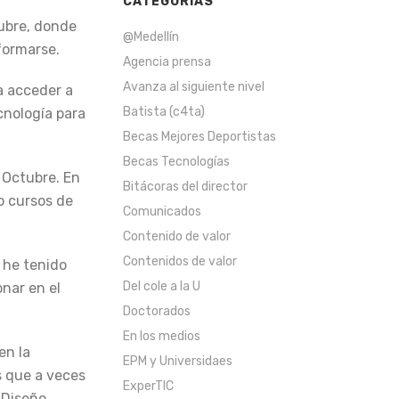
CATEGORÍAS
ubre, donde
@Medellín
formarse.
Agencia prensa
Avanza al siguiente nivel
a acceder a
Batista (c4ta)
cnología para
Becas Mejores Deportistas
Becas Tecnologías
 Octubre. En
Bitácoras del director
o cursos de
Comunicados
Contenido de valor
Contenidos de valor
 he tenido
Del cole a la U
onar en el
Doctorados
En los medios
en la
EPM y Universidaes
s que a veces
ExperTIC
 Diseño