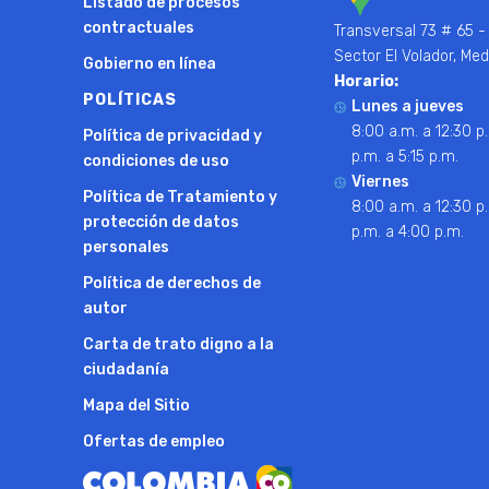
Listado de procesos
contractuales
Transversal 73 # 65 -
Sector El Volador, Med
Gobierno en línea
Horario:
POLÍTICAS
Lunes a jueves
8:00 a.m. a 12:30 p.
Política de privacidad y
p.m. a 5:15 p.m.
condiciones de uso
Viernes
Política de Tratamiento y
8:00 a.m. a 12:30 p.
protección de datos
p.m. a 4:00 p.m.
personales
Política de derechos de
autor
Carta de trato digno a la
ciudadanía
Mapa del Sitio
Ofertas de empleo