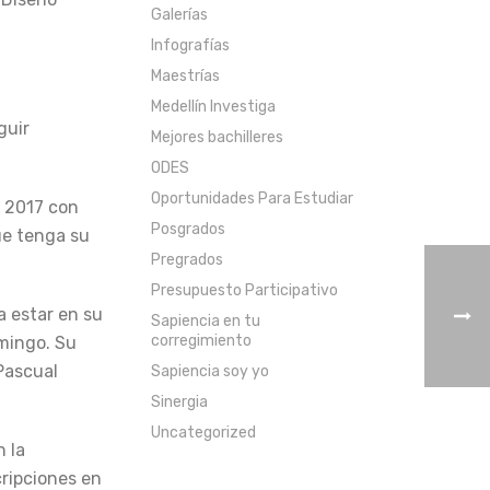
Galerías
Infografías
Maestrías
Medellín Investiga
guir
Mejores bachilleres
ODES
Oportunidades Para Estudiar
n 2017 con
Posgrados
ue tenga su
Pregrados
Presupuesto Participativo
a estar en su
Sapiencia en tu
corregimiento
omingo. Su
Pascual
Sapiencia soy yo
Sinergia
Uncategorized
 la
cripciones en