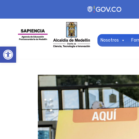
Nosotros
For
Open toolbar