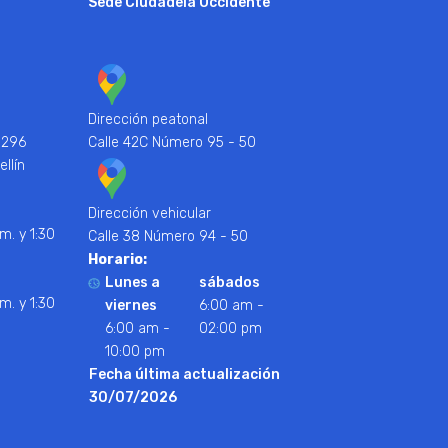
Sede Ciudadela Occidente
Dirección peatonal
 296
Calle 42C Número 95 - 50
ellín
Dirección vehicular
m. y 1:30
Calle 38 Número 94 - 50
Horario:
Lunes a
sábados
m. y 1:30
viernes
6:00 am -
6:00 am -
02:00 pm
10:00 pm
Fecha última actualización
30/07/2026