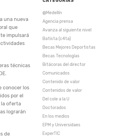
CATEGORÍAS
@Medellín
ha una nueva
Agencia prensa
oral que
Avanza al siguiente nivel
ste impulsará
Batista (c4ta)
actividades
Becas Mejores Deportistas
Becas Tecnologías
Bitácoras del director
eras técnicas
Comunicados
DE.
Contenido de valor
e conocer los
Contenidos de valor
idos por el
Del cole a la U
 la oferta
Doctorados
as lograrán
En los medios
EPM y Universidaes
ExperTIC
és de