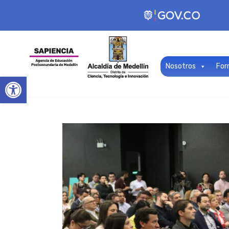
Nosotros
For
Open toolbar