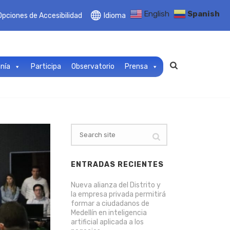
English
Spanish
Opciones de Accesibilidad
Idioma
anía
Participa
Observatorio
Prensa
ENTRADAS RECIENTES
Nueva alianza del Distrito y
la empresa privada permitirá
formar a ciudadanos de
Medellín en inteligencia
artificial aplicada a los