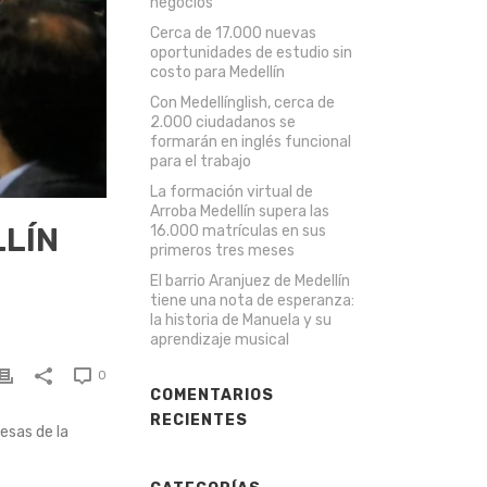
negocios
Cerca de 17.000 nuevas
oportunidades de estudio sin
costo para Medellín
Con Medellínglish, cerca de
2.000 ciudadanos se
formarán en inglés funcional
para el trabajo
La formación virtual de
Arroba Medellín supera las
LLÍN
16.000 matrículas en sus
primeros tres meses
El barrio Aranjuez de Medellín
tiene una nota de esperanza:
la historia de Manuela y su
aprendizaje musical
0
COMENTARIOS
RECIENTES
esas de la