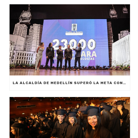
LA ALCALDÍA DE MEDELLÍN SUPERÓ LA META CON LA ENTREGA DE 23.000 BECAS EDUCATIVAS