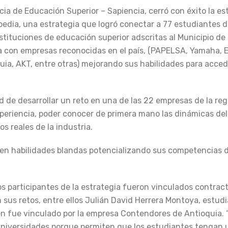
cia de Educación Superior – Sapiencia, cerró con éxito la es
edia, una estrategia que logró conectar a 77 estudiantes d
stituciones de educación superior adscritas al Municipio de 
a con empresas reconocidas en el país, (PAPELSA, Yamaha,
a, AKT, entre otras) mejorando sus habilidades para acce
d de desarrollar un reto en una de las 22 empresas de la reg
 experiencia, poder conocer de primera mano las dinámicas d
s reales de la industria.
 en habilidades blandas potencializando sus competencias 
os participantes de la estrategia fueron vinculados contra
n sus retos, entre ellos Julián David Herrera Montoya, estud
ien fue vinculado por la empresa Contendores de Antioquia. 
universidades porque permiten que los estudiantes tengan 