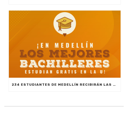
234 ESTUDIANTES DE MEDELLÍN RECIBIRÁN LAS BECAS MEJORES BACHILLERES