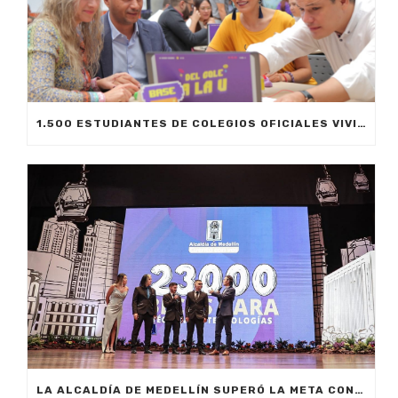
1.500 ESTUDIANTES DE COLEGIOS OFICIALES VIVIRÁN SU PRIMERA EXPERIENCIA UNIVERSITARIA
LA ALCALDÍA DE MEDELLÍN SUPERÓ LA META CON LA ENTREGA DE 23.000 BECAS EDUCATIVAS