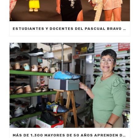
ESTUDIANTES Y DOCENTES DEL PASCUAL BRAVO DE MEDELLÍN FOMENTAN LA INVESTIGACIÓN Y LA INNOVACIÓN EN LAS PASARELAS DE COLOMBIAMODA
MÁS DE 1.300 MAYORES DE 50 AÑOS APRENDEN DESDE IA HASTA MERCADEO DIGITAL CON SAPIENCIA