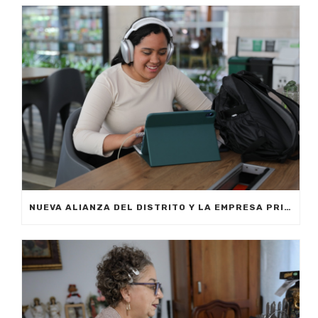
NUEVA ALIANZA DEL DISTRITO Y LA EMPRESA PRIVADA PERMITIRÁ FORMAR A CIUDADANOS DE MEDELLÍN EN INTELIGENCIA ARTIFICIAL APLICADA A LOS NEGOCIOS