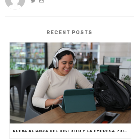
RECENT POSTS
NUEVA ALIANZA DEL DISTRITO Y LA EMPRESA PRIVADA PERMITIRÁ FORMAR A CIUDADANOS DE MEDELLÍN EN INTELIGENCIA ARTIFICIAL APLICADA A LOS NEGOCIOS