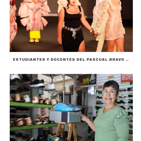
ESTUDIANTES Y DOCENTES DEL PASCUAL BRAVO DE MEDELLÍN FOMENTAN LA INVESTIGACIÓN Y LA INNOVACIÓN EN LAS PASARELAS DE COLOMBIAMODA