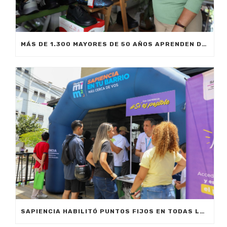
MÁS DE 1.300 MAYORES DE 50 AÑOS APRENDEN DESDE IA HASTA MERCADEO DIGITAL CON SAPIENCIA
SAPIENCIA HABILITÓ PUNTOS FIJOS EN TODAS LAS COMUNAS DE MEDELLÍN PARA ORIENTAR A LA GENTE SOBRE LAS OPORTUNIDADES DE EDUCACIÓN SUPERIOR