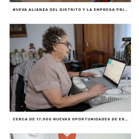
NUEVA ALIANZA DEL DISTRITO Y LA EMPRESA PRIVADA PERMITIRÁ FORMAR A CIUDADANOS DE MEDELLÍN EN INTELIGENCIA ARTIFICIAL APLICADA A LOS NEGOCIOS
CERCA DE 17.000 NUEVAS OPORTUNIDADES DE ESTUDIO SIN COSTO PARA MEDELLÍN