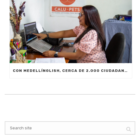
CON MEDELLÍNGLISH, CERCA DE 2.000 CIUDADANOS SE FORMARÁN EN INGLÉS FUNCIONAL PARA EL TRABAJO