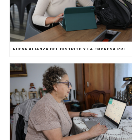
NUEVA ALIANZA DEL DISTRITO Y LA EMPRESA PRIVADA PERMITIRÁ FORMAR A CIUDADANOS DE MEDELLÍN EN INTELIGENCIA ARTIFICIAL APLICADA A LOS NEGOCIOS