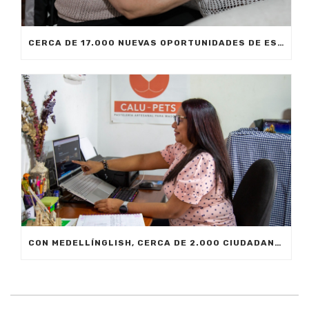
CERCA DE 17.000 NUEVAS OPORTUNIDADES DE ESTUDIO SIN COSTO PARA MEDELLÍN
CON MEDELLÍNGLISH, CERCA DE 2.000 CIUDADANOS SE FORMARÁN EN INGLÉS FUNCIONAL PARA EL TRABAJO