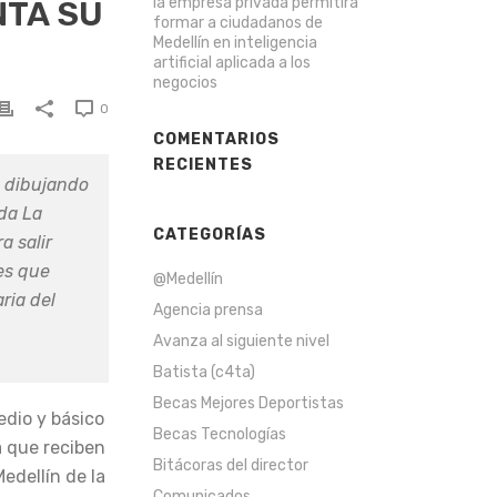
la empresa privada permitirá
NTA SU
formar a ciudadanos de
Medellín en inteligencia
artificial aplicada a los
negocios
0
COMENTARIOS
RECIENTES
a dibujando
eda La
CATEGORÍAS
a salir
les que
@Medellín
ria del
Agencia prensa
Avanza al siguiente nivel
Batista (c4ta)
Becas Mejores Deportistas
edio y básico
Becas Tecnologías
a que reciben
Bitácoras del director
edellín de la
Comunicados