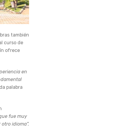
abras también
al curso de
lín ofrece
periencia en
undamental
da palabra
n
 que fue muy
otro idioma”.