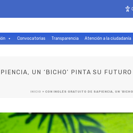
ión
Convocatorias
Transparencia
Atención a la ciudadanía
PIENCIA, UN ‘BICHO’ PINTA SU FUTURO
INICIO
»
CON INGLÉS GRATUITO DE SAPIENCIA, UN ‘BICH