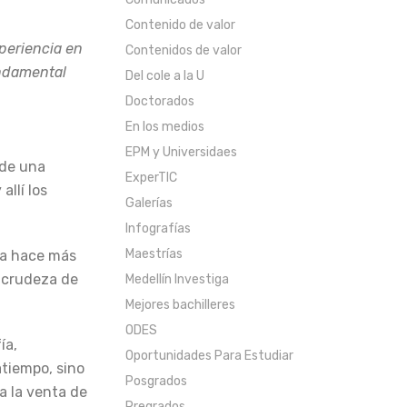
Contenido de valor
periencia en
Contenidos de valor
undamental
Del cole a la U
Doctorados
En los medios
EPM y Universidaes
 de una
ExperTIC
allí los
Galerías
Infografías
Maestrías
da hace más
a crudeza de
Medellín Investiga
Mejores bachilleres
ODES
ía,
Oportunidades Para Estudiar
atiempo, sino
Posgrados
a la venta de
Pregrados