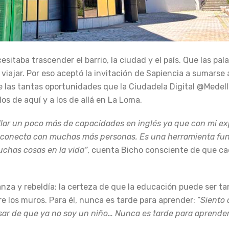
itaba trascender el barrio, la ciudad y el país. Que las pal
iajar. Por eso aceptó la invitación de Sapiencia a sumarse 
 de las tantas oportunidades que la Ciudadela Digital @Medel
s de aquí y a los de allá en La Loma.
llar un poco más de capacidades en inglés ya que con mi ex
és conecta con muchas más personas. Es una herramienta f
uchas cosas en la vida”
, cuenta Bicho consciente de que ca
nza y rebeldía: la certeza de que la educación puede ser ta
 los muros. Para él, nunca es tarde para aprender: “
Siento
r de que ya no soy un niño… Nunca es tarde para aprender 