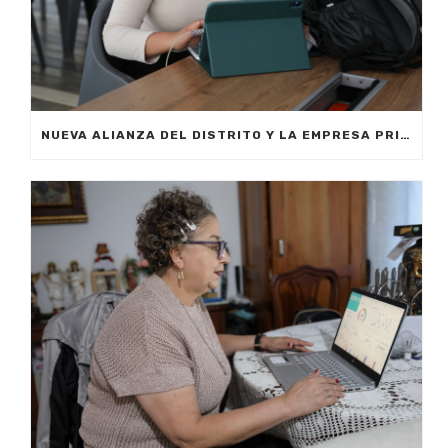
NUEVA ALIANZA DEL DISTRITO Y LA EMPRESA PRIVADA PERMITIRÁ FORMAR A CIUDADANOS DE MEDELLÍN EN INTELIGENCIA ARTIFICIAL APLICADA A LOS NEGOCIOS