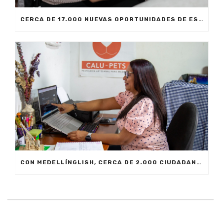
CERCA DE 17.000 NUEVAS OPORTUNIDADES DE ESTUDIO SIN COSTO PARA MEDELLÍN
CON MEDELLÍNGLISH, CERCA DE 2.000 CIUDADANOS SE FORMARÁN EN INGLÉS FUNCIONAL PARA EL TRABAJO