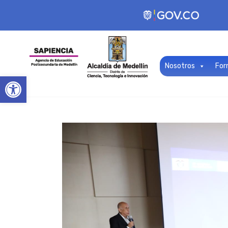
Nosotros
For
Open toolbar