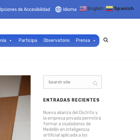
English
Spanish
Opciones de Accesibilidad
Idioma
anía
Participa
Observatorio
Prensa
ENTRADAS RECIENTES
Nueva alianza del Distrito y
la empresa privada permitirá
formar a ciudadanos de
Medellín en inteligencia
artificial aplicada a los