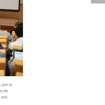
 por lo
es de
n sus