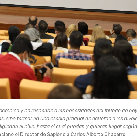
acrónica y no responde a las necesidades del mundo de hoy,
ías, sino formar en una escala gradual de acuerdo a los nivel
igiendo el nivel hasta el cual puedan y quieran llegar segú
ionó el Director de Sapiencia Carlos Alberto Chaparro.