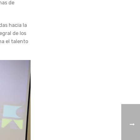
amas de
das hacia la
gral de los
a el talento