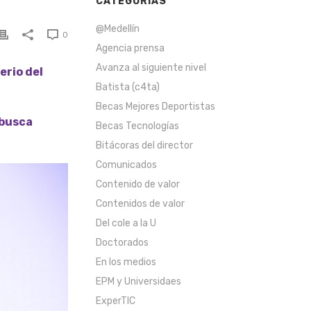
CATEGORÍAS
@Medellín
0
Agencia prensa
Avanza al siguiente nivel
erio del
Batista (c4ta)
Becas Mejores Deportistas
 busca
Becas Tecnologías
Bitácoras del director
Comunicados
Contenido de valor
Contenidos de valor
Del cole a la U
Doctorados
En los medios
EPM y Universidaes
ExperTIC