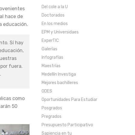
Del cole a la U
rovenientes
Doctorados
al hace de
En los medios
la educación.
EPM y Universidaes
ExperTIC
nto. Sí hay
Galerías
 educación,
Infografías
nuestras
por fuera.
Maestrías
.
Medellín Investiga
Mejores bachilleres
ODES
úblicas como
Oportunidades Para Estudiar
garán 50
Posgrados
Pregrados
Presupuesto Participativo
Sapiencia en tu