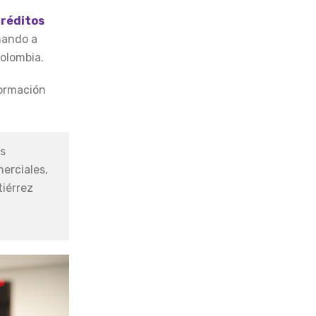
créditos
nando a
olombia.
ormación
es
erciales,
tiérrez