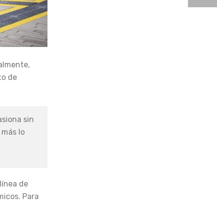
almente,
to de
asiona sin
 más lo
línea de
micos. Para