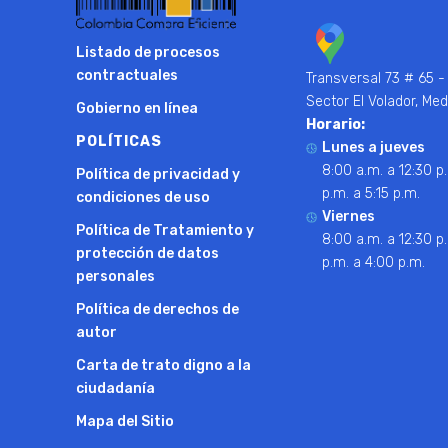
Listado de procesos
contractuales
Transversal 73 # 65 -
Sector El Volador, Med
Gobierno en línea
Horario:
POLÍTICAS
Lunes a jueves
8:00 a.m. a 12:30 p.
Política de privacidad y
p.m. a 5:15 p.m.
condiciones de uso
Viernes
Política de Tratamiento y
8:00 a.m. a 12:30 p.
protección de datos
p.m. a 4:00 p.m.
personales
Política de derechos de
autor
Carta de trato digno a la
ciudadanía
Mapa del Sitio