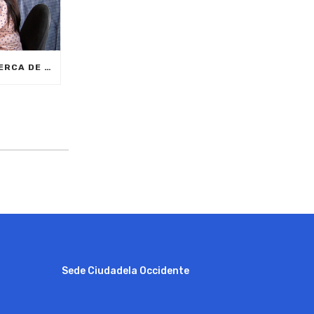
CON MEDELLÍNGLISH, CERCA DE 2.000 CIUDADANOS SE FORMARÁN EN INGLÉS FUNCIONAL PARA EL TRABAJO
Sede Ciudadela Occidente