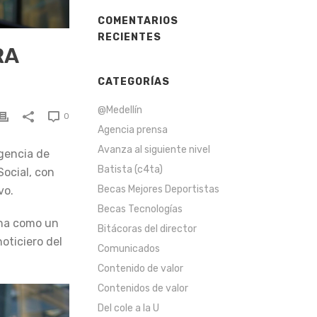
COMENTARIOS
RECIENTES
RA
CATEGORÍAS
@Medellín
0
Agencia prensa
Avanza al siguiente nivel
Agencia de
Batista (c4ta)
Social, con
Becas Mejores Deportistas
vo.
Becas Tecnologías
ona como un
Bitácoras del director
oticiero del
Comunicados
Contenido de valor
Contenidos de valor
Del cole a la U