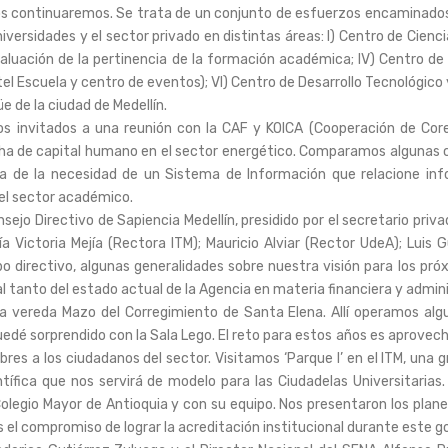
os continuaremos. Se trata de un conjunto de esfuerzos encaminados
ersidades y el sector privado en distintas áreas: I) Centro de Cienc
Evaluación de la pertinencia de la formación académica; IV) Centro de 
el Escuela y centro de eventos); VI) Centro de Desarrollo Tecnológico
üe de la ciudad de Medellín.
os invitados a una reunión con la CAF y KOICA (Cooperación de Core
cha de capital humano en el sector energético. Comparamos algunas c
dea de la necesidad de un Sistema de Información que relacione in
el sector académico.
sejo Directivo de Sapiencia Medellín, presidido por el secretario priva
a Victoria Mejía (Rectora ITM); Mauricio Alviar (Rector UdeA); Luis G
 directivo, algunas generalidades sobre nuestra visión para los próx
al tanto del estado actual de la Agencia en materia financiera y admini
 la vereda Mazo del Corregimiento de Santa Elena. Allí operamos al
edé sorprendido con la Sala Lego. El reto para estos años es aprovech
bres a los ciudadanos del sector. Visitamos ‘Parque I’ en el ITM, una 
ntífica que nos servirá de modelo para las Ciudadelas Universitarias
legio Mayor de Antioquia y con su equipo. Nos presentaron los planes
s el compromiso de lograr la acreditación institucional durante este g