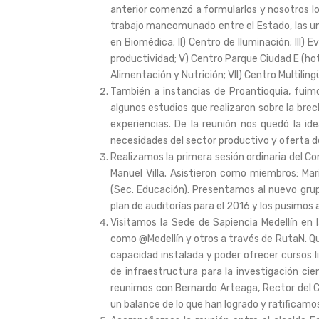
anterior comenzó a formularlos y nosotros l
trabajo mancomunado entre el Estado, las univ
en Biomédica; II) Centro de Iluminación; III) 
productividad; V) Centro Parque Ciudad E (hot
Alimentación y Nutrición; VII) Centro Multiling
También a instancias de Proantioquia, fuim
algunos estudios que realizaron sobre la bre
experiencias. De la reunión nos quedó la i
necesidades del sector productivo y oferta d
Realizamos la primera sesión ordinaria del Con
Manuel Villa. Asistieron como miembros: Marí
(Sec. Educación). Presentamos al nuevo grupo
plan de auditorías para el 2016 y los pusimos 
Visitamos la Sede de Sapiencia Medellín en
como @Medellín y otros a través de RutaN. Qu
capacidad instalada y poder ofrecer cursos li
de infraestructura para la investigación cie
reunimos con Bernardo Arteaga, Rector del Co
un balance de lo que han logrado y ratificamo