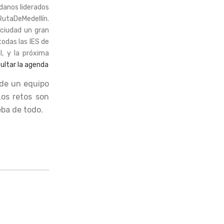
danos liderados
RutaDeMedellín.
 ciudad un gran
todas las IES de
, y la próxima
ultar la agenda
 de un equipo
Los retos son
ba de todo.