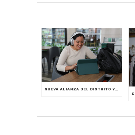
NUEVA ALIANZA DEL DISTRITO Y LA EMPRESA PRIVADA PERMITIRÁ FORMAR A CIUDADANOS DE MEDELLÍN EN INTELIGENCIA ARTIFICIAL APLICADA A LOS NEGOCIOS