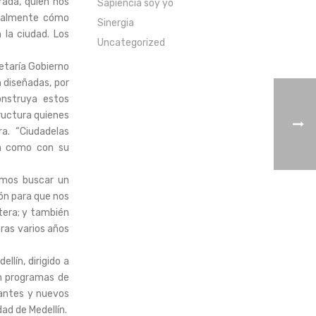
rada, quien nos
Sapiencia soy yo
ntualmente cómo
Sinergia
la ciudad. Los
Uncategorized
retaría Gobierno
n diseñadas, por
onstruya estos
ructura quienes
a. “Ciudadelas
ón como con su
emos buscar un
ón para que nos
tera; y también
ras varios años
lín, dirigido a
en programas de
antes y nuevos
ad de Medellín.