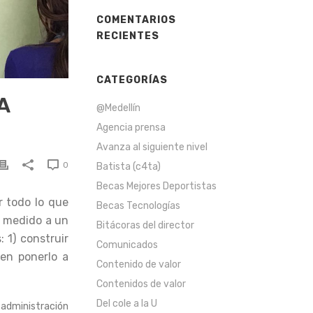
COMENTARIOS
RECIENTES
CATEGORÍAS
A
@Medellín
Agencia prensa
Avanza al siguiente nivel
0
Batista (c4ta)
Becas Mejores Deportistas
r todo lo que
Becas Tecnologías
a medido a un
Bitácoras del director
 1) construir
Comunicados
ien ponerlo a
Contenido de valor
Contenidos de valor
Del cole a la U
 administración