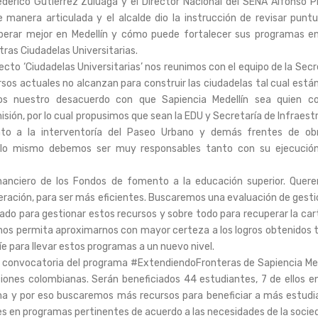
derico Gutiérrez Zuluaga y el Director Nacional del SENA Alfonso P
e manera articulada y el alcalde dio la instrucción de revisar pu
rar mejor en Medellín y cómo puede fortalecer sus programas en 
ras Ciudadelas Universitarias.
yecto ‘Ciudadelas Universitarias’ nos reunimos con el equipo de la Sec
ursos actuales no alcanzan para construir las ciudadelas tal cual está
mos nuestro desacuerdo con que Sapiencia Medellín sea quien c
ión, por lo cual propusimos que sean la EDU y Secretaría de Infraest
nto a la interventoría del Paseo Urbano y demás frentes de obr
or lo mismo debemos ser muy responsables tanto con su ejecuci
anciero de los Fondos de fomento a la educación superior. Quer
ración, para ser más eficientes. Buscaremos una evaluación de gesti
iado para gestionar estos recursos y sobre todo para recuperar la car
os permita aproximarnos con mayor certeza a los logros obtenidos t
íe para llevar estos programas a un nuevo nivel.
 convocatoria del programa #ExtendiendoFronteras de Sapiencia Medel
ciones colombianas. Serán beneficiados 44 estudiantes, 7 de ellos 
 y por eso buscaremos más recursos para beneficiar a más estudi
s en programas pertinentes de acuerdo a las necesidades de la socied