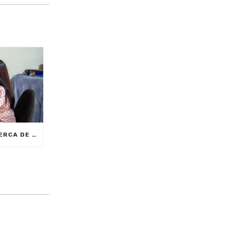
CON MEDELLÍNGLISH, CERCA DE 2.000 CIUDADANOS SE FORMARÁN EN INGLÉS FUNCIONAL PARA EL TRABAJO