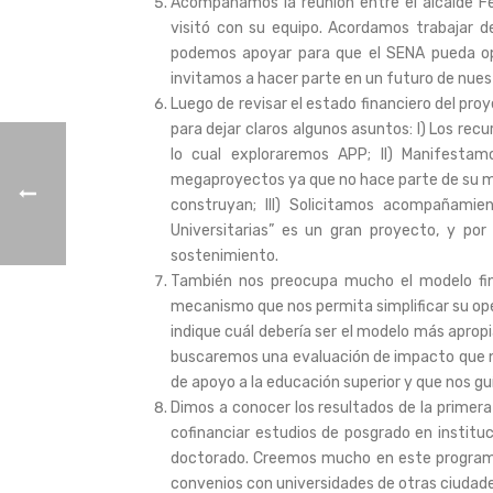
Acompañamos la reunión entre el alcalde Fe
visitó con su equipo. Acordamos trabajar d
podemos apoyar para que el SENA pueda ope
invitamos a hacer parte en un futuro de nuest
Luego de revisar el estado financiero del pro
para dejar claros algunos asuntos: I) Los rec
lo cual exploraremos APP; II) Manifesta
megaproyectos ya que no hace parte de su mis
construyan; III) Solicitamos acompañamie
Universitarias” es un gran proyecto, y p
sostenimiento.
También nos preocupa mucho el modelo fin
mecanismo que nos permita simplificar su ope
indique cuál debería ser el modelo más aprop
buscaremos una evaluación de impacto que n
de apoyo a la educación superior y que nos gu
Dimos a conocer los resultados de la primera
cofinanciar estudios de posgrado en institu
doctorado. Creemos mucho en este programa
convenios con universidades de otras ciudade