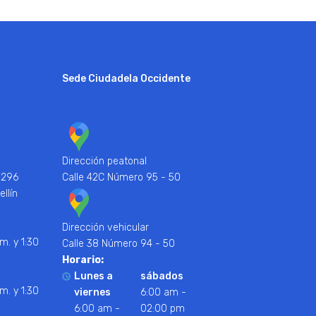
Sede Ciudadela Occidente
Dirección peatonal
 296
Calle 42C Número 95 - 50
ellín
Dirección vehicular
m. y 1:30
Calle 38 Número 94 - 50
Horario:
Lunes a
sábados
m. y 1:30
viernes
6:00 am -
6:00 am -
02:00 pm