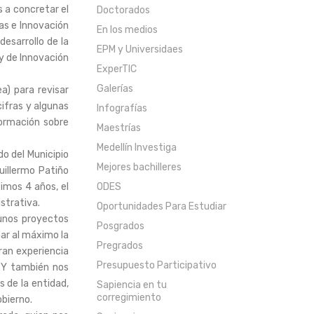
 a concretar el
Doctorados
ias e Innovación
En los medios
desarrollo de la
EPM y Universidaes
 y de Innovación
ExperTIC
Galerías
a) para revisar
ifras y algunas
Infografías
formación sobre
Maestrías
Medellín Investiga
do del Municipio
Mejores bachilleres
uillermo Patiño
imos 4 años, el
ODES
strativa.
Oportunidades Para Estudiar
gunos proyectos
Posgrados
ar al máximo la
Pregrados
gran experiencia
Presupuesto Participativo
. Y también nos
 de la entidad,
Sapiencia en tu
corregimiento
obierno.