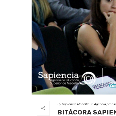
By
Sapiencia Medellín
In
Agencia prens
BITÁCORA SAPIEN