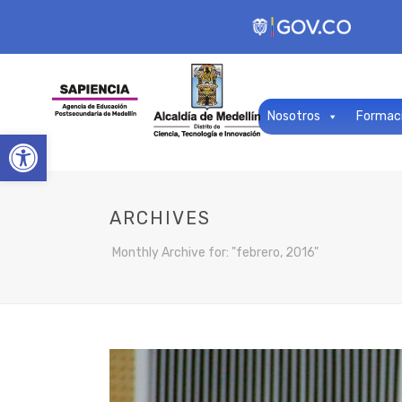
Nosotros
Formac
Open toolbar
ARCHIVES
Monthly Archive for: "febrero, 2016"