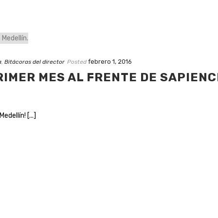
febrero 1, 2016
a
,
Bitácoras del director
Posted
RIMER MES AL FRENTE DE SAPIENC
dellín! [...]