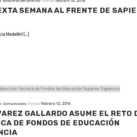
febrero 15, 2016
a
,
Bitácoras del director
Posted
SEXTA SEMANA AL FRENTE DE SAPI
 Medellín! [...]
febrero 12, 2016
a
,
Comunicados
Posted
VAREZ GALLARDO ASUME EL RETO 
ICA DE FONDOS DE EDUCACIÓN
NCIA