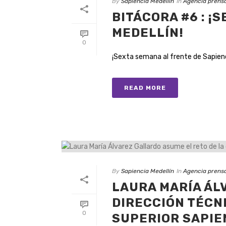
By
Sapiencia Medellín
In
Agencia prens
BITÁCORA #6 : ¡
MEDELLÍN!
0
¡Sexta semana al frente de Sapiencia
READ MORE
By
Sapiencia Medellín
In
Agencia prens
LAURA MARÍA ÁL
DIRECCIÓN TÉCN
0
SUPERIOR SAPIE